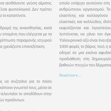
 να αισθάνεστε γεύση αίματος
οποίο υπάρχει αυτούσιο στη 
Είναι φυσιολογικό. Δεν πρέπει
ανθρώπινου οργανισμού. Το
α το καταπίνετε.
ελαστίνης και κολλαγόνου
ελαστικές και κολλώδεις ιδιό
οδρομή της αναισθησίας, κατά
εκφυλίζονται και λιγοστε
ν επομένη που ελέγχεται με τα
λεπτύνεται, να χάνει τον όγ
ερίπτωση παραμονής ισχυρού
Υαλουρονικό οξύ είναι ένα εξα
α χρειάζεστε επανεξέταση.
1000 φορές το βάρος του), η
οδηγεί σε μια εικόνα αφυδα
προδιάθεση στη δημιουργί
βαθειών πτυχών του δέρματος
Read more …
ας να συζητάνε για το πόσο
κάποιοι γνωστοί τους, μέσα σε
τελευταίοι το αποδίδουν στην
ών προϊόντων.