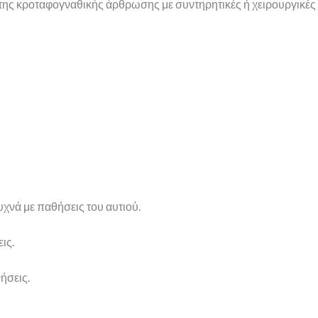
ης κροταφογναθικής άρθρωσης με συντηρητικές ή χειρουργικές
χνά με παθήσεις του αυτιού.
ις.
ήσεις.