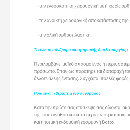
-την ενδοσκοπική χειρουργική με ή χωρίς αρ
-την ανοικτή χειρουργική αποκατάστασης της
-την ολική αρθροπλαστική.
Τι είναι το σύνδρομο μασητηριακής δυσλειτουργίας ;
Περιλαμβάνει μυϊκό σπασμό ενός ή περισσοτέρ
πρόσωπο. Σπανίως παρατηρείται διαταραχή του
άλλοτε άλλης έντασης. Συγχέεται πολλές φορές
Ποια είναι η θεραπεία του συνδρόμου ;
Κατά την πρώτη σας επίσκεψη σας δίνονται ακρ
της κάτω γνάθου και κατά περίπτωση κατασκευ
και η τοπική ενδομϋική εφαρμογή Botox.