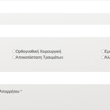
Ορθογναθική Χειρουργική
Εμ
Αποκατάσταση Τραυμάτων
Άλ
ή Απορρήτου
*