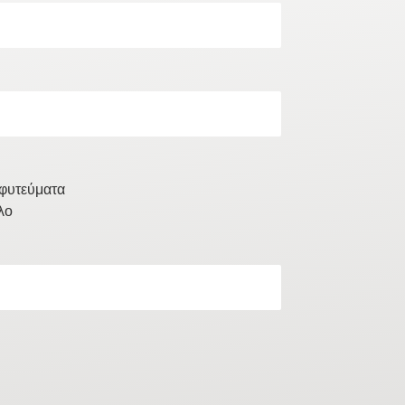
φυτεύματα
λο