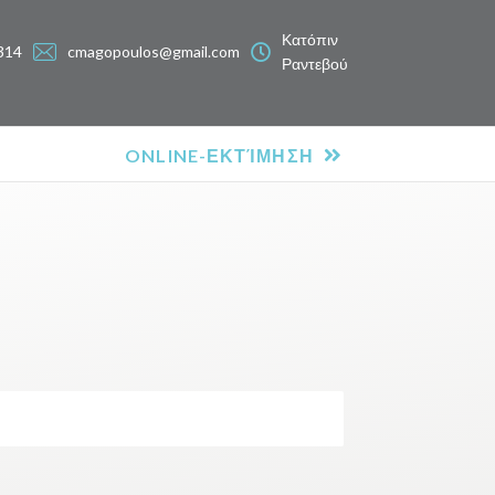
Κατόπιν
314
cmagopoulos@gmail.com
Ραντεβού
ONLINE-ΕΚΤΊΜΗΣΗ